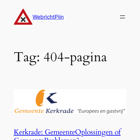
Ga
naar
WebrichtPijn
de
inhoud
Tag:
404-pagina
Kerkrade: GemeenteOplossingen of