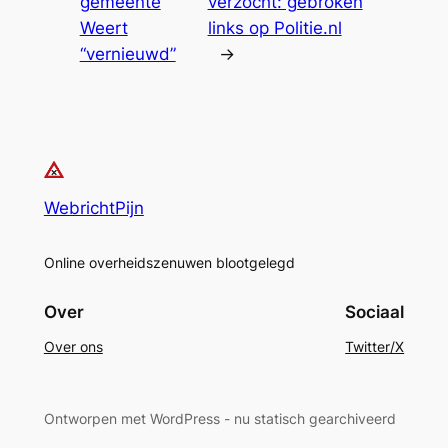
gemeente
verzocht: gebroken
Weert
links op Politie.nl
“vernieuwd”
→
WebrichtPijn
Online overheidszenuwen blootgelegd
Over
Sociaal
Over ons
Twitter/X
Ontworpen met WordPress - nu statisch gearchiveerd