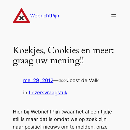
Ga
naar
WebrichtPijn
de
inhoud
Koekjes, Cookies en meer:
graag uw mening!!
mei 29, 2012
—
Joost de Valk
door
in
Lezersvraagstuk
Hier bij WebrichtPijn (waar het al een tijdje
stil is maar dat is omdat we op zoek zijn
naar
positief
nieuws om te melden, onze