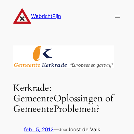
Ga
naar
WebrichtPijn
de
inhoud
Kerkrade:
GemeenteOplossingen of
GemeenteProblemen?
feb 15, 2012
—
Joost de Valk
door