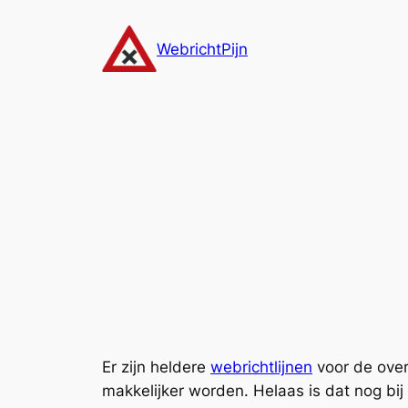
Ga
naar
WebrichtPijn
de
inhoud
Er zijn heldere
webrichtlijnen
voor de over
makkelijker worden. Helaas is dat nog bij 