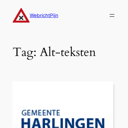
Ga
naar
WebrichtPijn
de
inhoud
Tag:
Alt-teksten