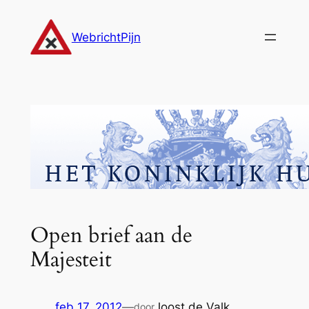
Ga
naar
WebrichtPijn
de
inhoud
Open brief aan de
Majesteit
feb 17, 2012
—
Joost de Valk
door