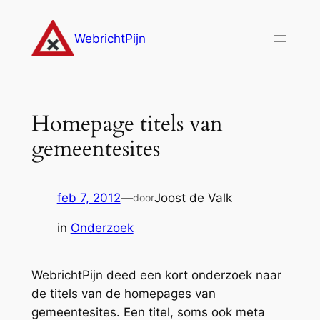
Ga
naar
WebrichtPijn
de
inhoud
Homepage titels van
gemeentesites
feb 7, 2012
—
Joost de Valk
door
in
Onderzoek
WebrichtPijn deed een kort onderzoek naar
de titels van de homepages van
gemeentesites. Een titel, soms ook meta