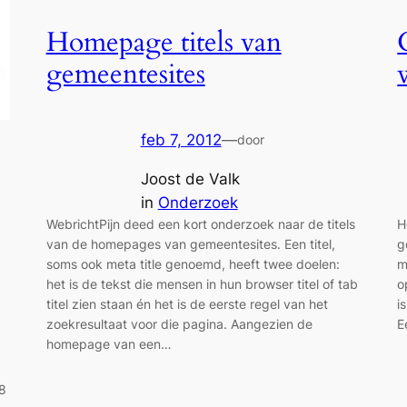
Homepage titels van
gemeentesites
feb 7, 2012
—
door
Joost de Valk
in
Onderzoek
WebrichtPijn deed een kort onderzoek naar de titels
H
van de homepages van gemeentesites. Een titel,
g
soms ook meta title genoemd, heeft twee doelen:
m
het is de tekst die mensen in hun browser titel of tab
o
titel zien staan én het is de eerste regel van het
i
zoekresultaat voor die pagina. Aangezien de
E
homepage van een…
 8